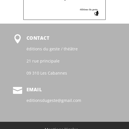

CONTACT
éditions du geste / théâtre
21 rue principale
09 310 Les Cabannes

EMAIL
editionsdugeste@gmail.com